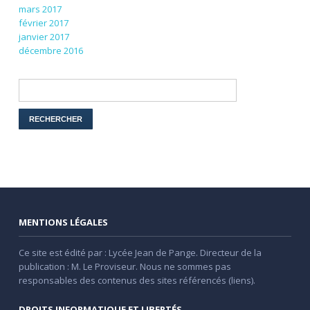
mars 2017
février 2017
janvier 2017
décembre 2016
MENTIONS LÉGALES
Ce site est édité par : Lycée Jean de Pange. Directeur de la
publication : M. Le Proviseur. Nous ne sommes pas
responsables des contenus des sites référencés (liens).
DROITS INFORMATIQUE ET LIBERTÉS