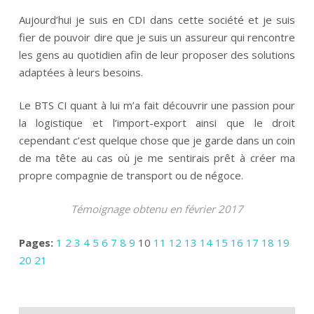
Aujourd’hui je suis en CDI dans cette société et je suis
fier de pouvoir dire que je suis un assureur qui rencontre
les gens au quotidien afin de leur proposer des solutions
adaptées à leurs besoins.
Le BTS CI quant à lui m’a fait découvrir une passion pour
la logistique et l’import-export ainsi que le droit
cependant c’est quelque chose que je garde dans un coin
de ma tête au cas où je me sentirais prêt à créer ma
propre compagnie de transport ou de négoce.
Témoignage obtenu en février 2017
Pages:
1
2
3
4
5
6
7
8
9
10
11
12
13
14
15
16
17
18
19
20
21