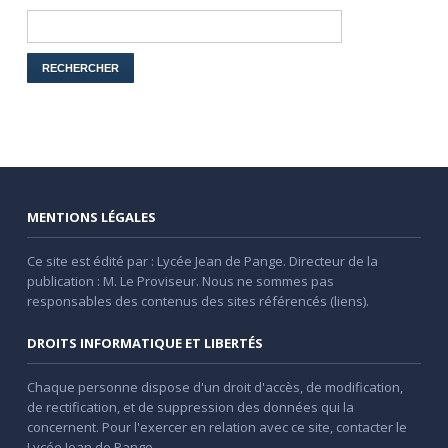
MENTIONS LÉGALES
Ce site est édité par : Lycée Jean de Pange. Directeur de la
publication : M. Le Proviseur. Nous ne sommes pas
responsables des contenus des sites référencés (liens).
DROITS INFORMATIQUE ET LIBERTÉS
Chaque personne dispose d'un droit d'accès, de modification,
de rectification, et de suppression des données qui la
concernent. Pour l'exercer en relation avec ce site, contacter le
Lycée Jean de Pange.