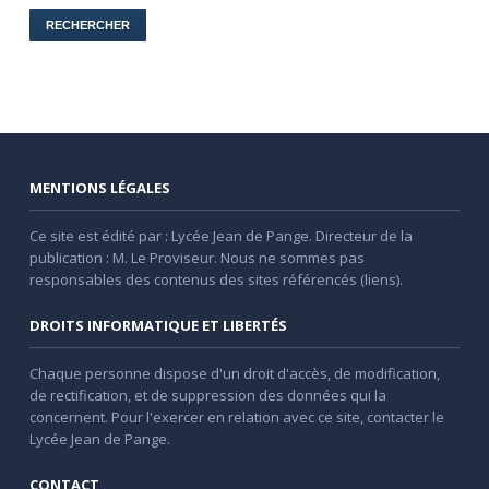
MENTIONS LÉGALES
Ce site est édité par : Lycée Jean de Pange. Directeur de la
publication : M. Le Proviseur. Nous ne sommes pas
responsables des contenus des sites référencés (liens).
DROITS INFORMATIQUE ET LIBERTÉS
Chaque personne dispose d'un droit d'accès, de modification,
de rectification, et de suppression des données qui la
concernent. Pour l'exercer en relation avec ce site, contacter le
Lycée Jean de Pange.
CONTACT