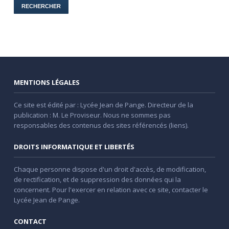
MENTIONS LÉGALES
Ce site est édité par : Lycée Jean de Pange. Directeur de la
publication : M. Le Proviseur. Nous ne sommes pas
responsables des contenus des sites référencés (liens).
DROITS INFORMATIQUE ET LIBERTÉS
Chaque personne dispose d'un droit d'accès, de modification,
de rectification, et de suppression des données qui la
concernent. Pour l'exercer en relation avec ce site, contacter le
Lycée Jean de Pange.
CONTACT