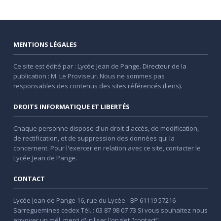
MENTIONS LÉGALES
Ce site est édité par : Lycée Jean de Pange. Directeur de la
publication : M. Le Proviseur. Nous ne sommes pas
responsables des contenus des sites référencés (liens).
DROITS INFORMATIQUE ET LIBERTÉS
Chaque personne dispose d'un droit d'accès, de modification,
de rectification, et de suppression des données qui la
concernent. Pour l'exercer en relation avec ce site, contacter le
Lycée Jean de Pange.
CONTACT
Lycée Jean de Pange 16, rue du Lycée - BP 61119 57216
Sarreguemines cedex Tél. : 03 87 98 07 73 Si vous souhaitez nous
envoyer un mél, merci d'utiliser l'onglet "contact".