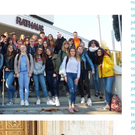
n
o
s
ju
m
av
fé
ja
d
n
o
s
a
ju
m
av
m
fé
ja
d