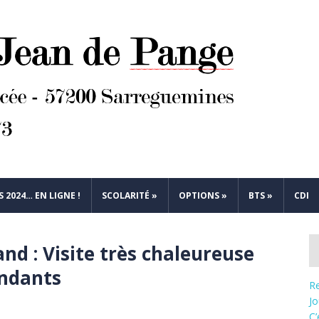
 2024… EN LIGNE !
SCOLARITÉ
»
OPTIONS
»
BTS
»
CDI
d : Visite très chaleureuse
ondants
R
J
C’