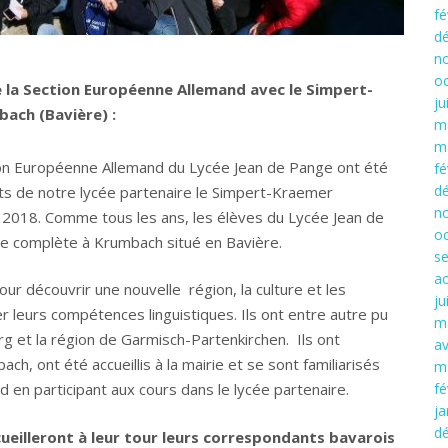
fé
d
n
o
 la Section Européenne Allemand avec le Simpert-
ju
ch (Bavière) :
m
m
n Européenne Allemand du Lycée Jean de Pange ont été
fé
d
nts de notre lycée partenaire le Simpert-Kraemer
n
2018. Comme tous les ans, les élèves du Lycée Jean de
o
e complète à Krumbach situé en Bavière.
s
a
pour découvrir une nouvelle région, la culture et les
ju
r leurs compétences linguistiques. Ils ont entre autre pu
m
urg et la région de Garmisch-Partenkirchen. Ils ont
av
ach, ont été accueillis à la mairie et se sont familiarisés
m
fé
 en participant aux cours dans le lycée partenaire.
ja
d
ueilleront à leur tour leurs correspondants bavarois