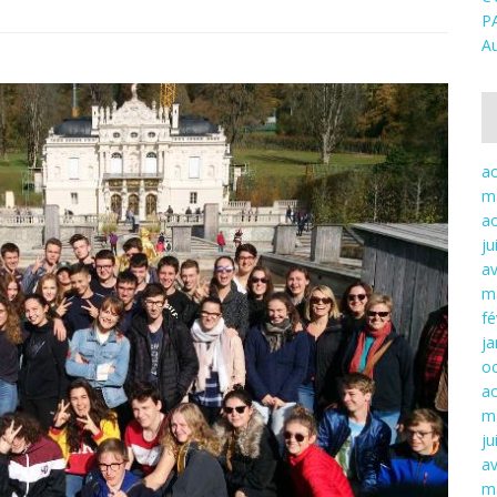
P
Au
a
m
a
ju
av
m
fé
ja
o
a
m
ju
av
m